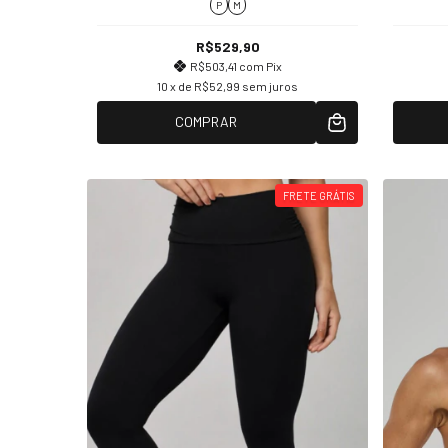
P
M
R$529,90
R$503,41
com
Pix
10
x de
R$52,99
sem juros
COMPRAR
FRETE GRÁTIS