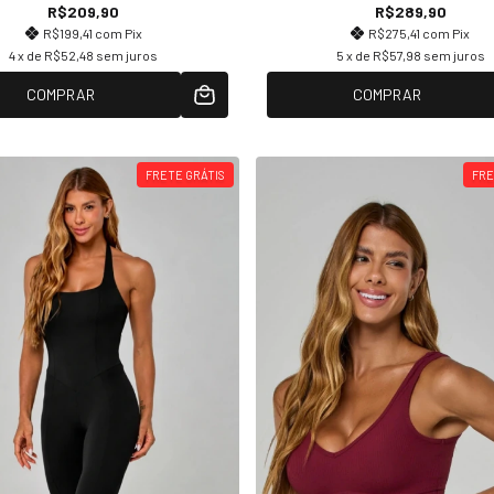
R$209,90
R$289,90
R$199,41
com
Pix
R$275,41
com
Pix
4
x de
R$52,48
sem juros
5
x de
R$57,98
sem juros
COMPRAR
COMPRAR
FRETE GRÁTIS
FRE