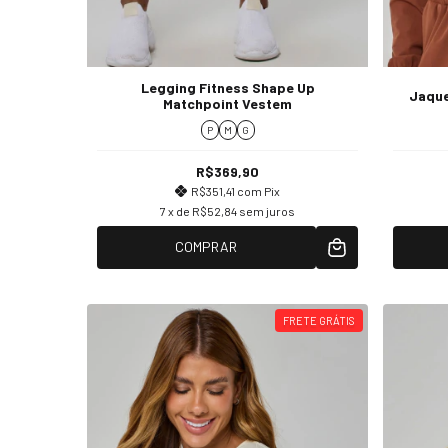
Legging Fitness Shape Up
Jaque
Matchpoint Vestem
P
M
G
R$369,90
R$351,41
com
Pix
7
x de
R$52,84
sem juros
COMPRAR
FRETE GRÁTIS