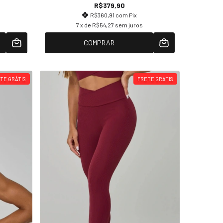
R$379,90
R$360,91
com
Pix
7
x de
R$54,27
sem juros
COMPRAR
TE GRÁTIS
FRETE GRÁTIS