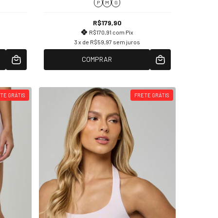
P
M
G
R$179,90
R$170,91
com
Pix
3
x de
R$59,97
sem juros
COMPRAR
TE GRÁTIS
FRETE GRÁTIS