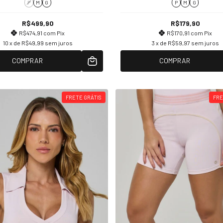
P
M
G
P
M
G
R$499,90
R$179,90
R$474,91
com
Pix
R$170,91
com
Pix
10
x de
R$49,99
sem juros
3
x de
R$59,97
sem juros
COMPRAR
COMPRAR
FRETE GRÁTIS
FRE