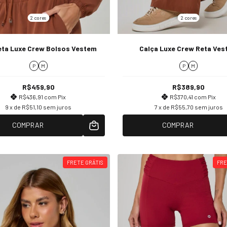
2 cores
2 cores
ta Luxe Crew Bolsos Vestem
Calça Luxe Crew Reta Ves
P
M
P
M
R$459,90
R$389,90
R$436,91
com
Pix
R$370,41
com
Pix
9
x de
R$51,10
sem juros
7
x de
R$55,70
sem juros
COMPRAR
COMPRAR
FRETE GRÁTIS
FRE