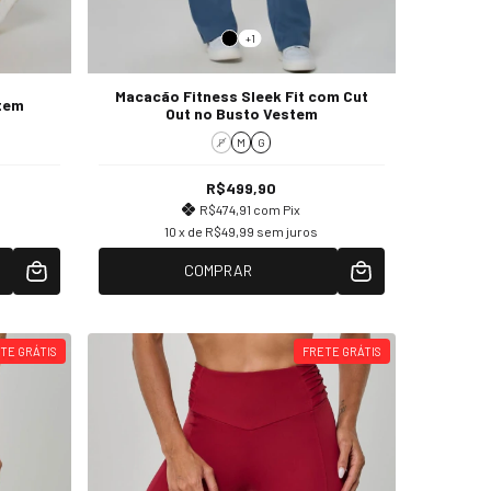
+1
Macacão Fitness Sleek Fit com Cut
tem
Out no Busto Vestem
P
M
G
R$499,90
R$474,91
com
Pix
10
x de
R$49,99
sem juros
COMPRAR
TE GRÁTIS
FRETE GRÁTIS