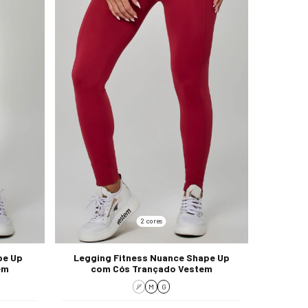
2 cores
pe Up
Legging Fitness Nuance Shape Up
em
com Cós Trançado Vestem
P
M
G