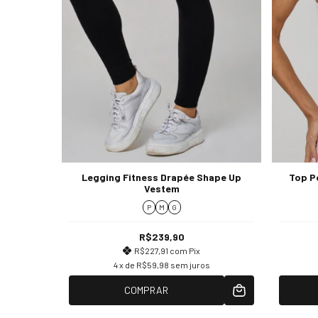
Legging Fitness Drapée Shape Up
Top P
Vestem
P
M
G
R$239,90
R$227,91
com
Pix
4
x de
R$59,98
sem juros
COMPRAR