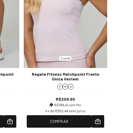
2 cores
chpoint
Regata Fitness Matchpoint Frente
Única Vestem
P
M
G
R$209,90
R$199,41
com
Pix
4
x de
R$52,48
sem juros
COMPRAR