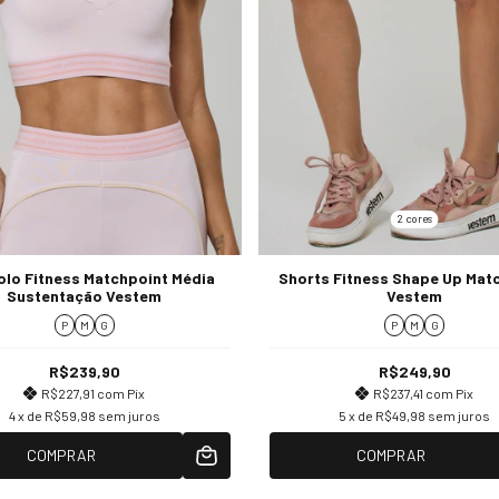
2 cores
olo Fitness Matchpoint Média
Shorts Fitness Shape Up Mat
Sustentação Vestem
Vestem
P
M
G
P
M
G
R$239,90
R$249,90
R$227,91
com
Pix
R$237,41
com
Pix
4
x de
R$59,98
sem juros
5
x de
R$49,98
sem juros
COMPRAR
COMPRAR