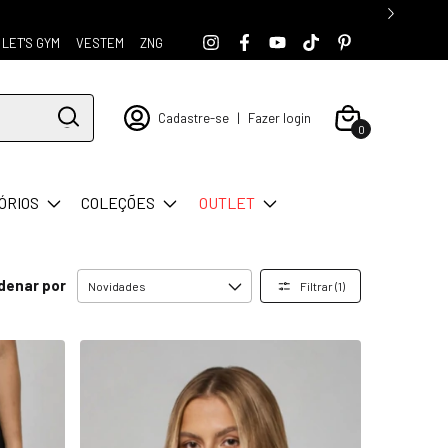
LET'S GYM
VESTEM
ZNG
Cadastre-se
|
Fazer login
0
ÓRIOS
COLEÇÕES
OUTLET
denar por
Filtrar (
1
)