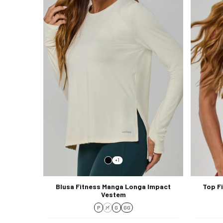
+1
Blusa Fitness Manga Longa Impact
Top F
Vestem
P
M
G
GG