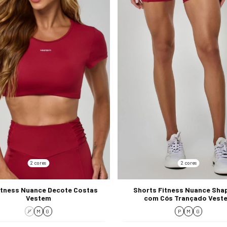
2 cores
2 cores
itness Nuance Decote Costas
Shorts Fitness Nuance Sha
Vestem
com Cós Trançado Vest
P
M
G
P
M
G