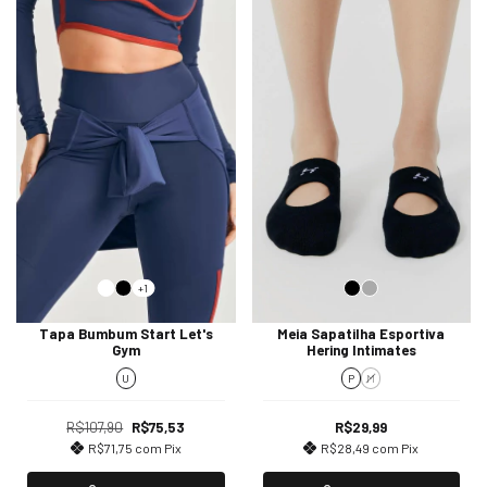
+1
Tapa Bumbum Start Let's
Meia Sapatilha Esportiva
Gym
Hering Intimates
U
P
M
R$107,90
R$75,53
R$29,99
R$71,75
com
Pix
R$28,49
com
Pix