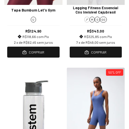
Legging Fitness Essencial
Tapa Bumbum Let's Gym
Cós Invisível Cajubrasil
U
P
M
G
GG
R$124,90
R$343,00
R$118,66
com
Pix
R$325,85
com
Pix
2
x de
R$62,45
sem juros
7
x de
R$49,00
sem juros
COMPRAR
COMPRAR
50
%
OFF