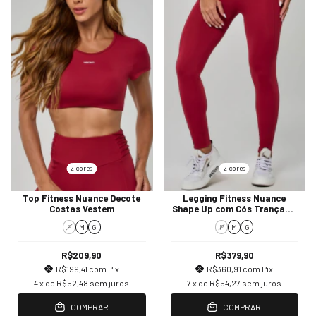
2 cores
2 cores
Top Fitness Nuance Decote
Legging Fitness Nuance
Costas Vestem
Shape Up com Cós Trançado
Vestem
P
M
G
P
M
G
R$209,90
R$379,90
R$199,41
com
Pix
R$360,91
com
Pix
4
x de
R$52,48
sem juros
7
x de
R$54,27
sem juros
COMPRAR
COMPRAR