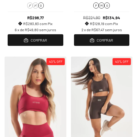
P
M
G
P
M
G
R$298,77
R$224,90
R$134,94
R$283,83
com
Pix
R$128,19
com
Pix
6
x de
R$49,80
sem juros
2
x de
R$67,47
sem juros
COMPRAR
COMPRAR
40
%
OFF
40
%
OFF