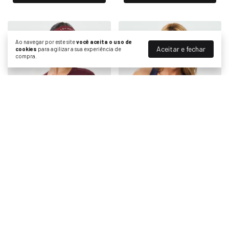
Ao navegar por este site
você aceita o uso de
Aceitar e fechar
cookies
para agilizar a sua experiência de
compra.
6 cores
3 cores
Regata Fitness Rib Basic
Blusa M/C Basic Let's Gym
Let's Gym