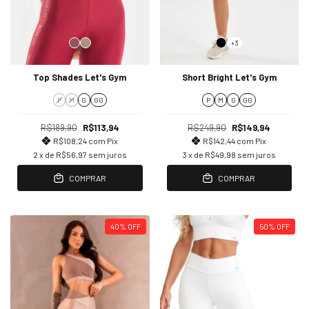
+3
Top Shades Let's Gym
Short Bright Let's Gym
P
M
G
GG
P
M
G
GG
R$189,90
R$113,94
R$249,90
R$149,94
R$108,24
com
Pix
R$142,44
com
Pix
2
x de
R$56,97
sem juros
3
x de
R$49,98
sem juros
COMPRAR
COMPRAR
40
%
OFF
50
%
OFF