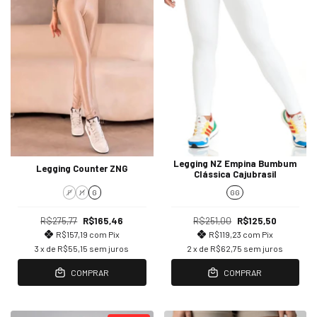
Legging NZ Empina Bumbum
Legging Counter ZNG
Clássica Cajubrasil
P
M
G
GG
R$275,77
R$165,46
R$251,00
R$125,50
R$157,19
com
Pix
R$119,23
com
Pix
3
x de
R$55,15
sem juros
2
x de
R$62,75
sem juros
COMPRAR
COMPRAR