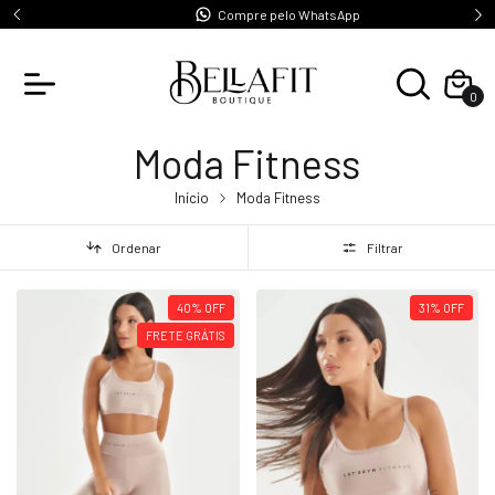
s
Compre pelo WhatsApp
0
Moda Fitness
Início
Moda Fitness
Ordenar
Filtrar
40
%
OFF
31
%
OFF
FRETE GRÁTIS