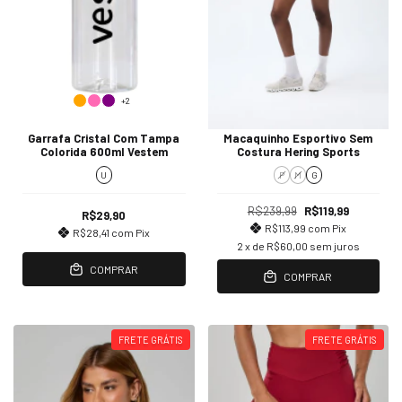
+2
Garrafa Cristal Com Tampa
Macaquinho Esportivo Sem
Colorida 600ml Vestem
Costura Hering Sports
U
P
M
G
R$239,99
R$119,99
R$29,90
R$113,99
com
Pix
R$28,41
com
Pix
2
x de
R$60,00
sem juros
COMPRAR
COMPRAR
FRETE GRÁTIS
FRETE GRÁTIS