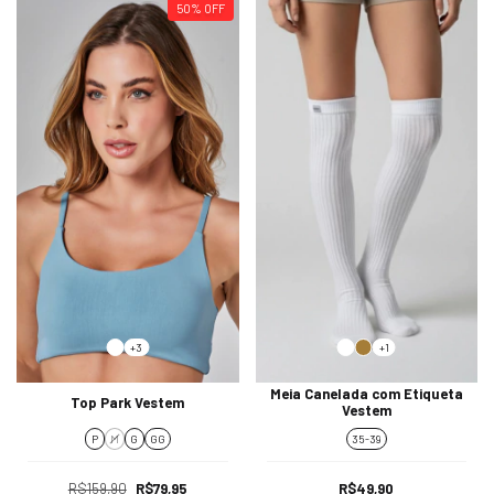
50
%
OFF
+3
+1
Meia Canelada com Etiqueta
Top Park Vestem
Vestem
P
M
G
GG
35-39
R$159,90
R$79,95
R$49,90