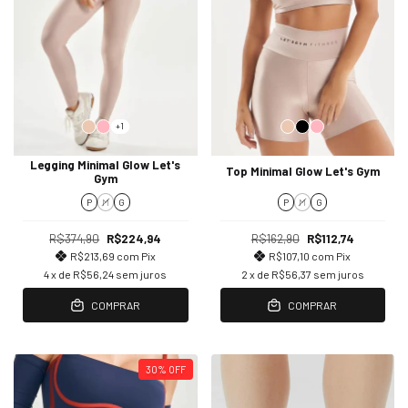
+1
Legging Minimal Glow Let's
Top Minimal Glow Let's Gym
Gym
P
M
G
P
M
G
R$374,90
R$224,94
R$162,90
R$112,74
R$213,69
com
Pix
R$107,10
com
Pix
4
x de
R$56,24
sem juros
2
x de
R$56,37
sem juros
COMPRAR
COMPRAR
30
%
OFF