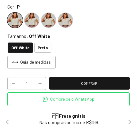
Cor:
P
Tamanho:
Off White
Off White
Preto
Guia de medidas
Compre pelo WhatsApp
Frete grátis
sem
Nas compras acima de R$199
Use