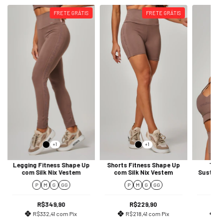
FRETE GRÁTIS
FRETE GRÁTIS
+1
+1
Legging Fitness Shape Up
Shorts Fitness Shape Up
To
com Silk Nix Vestem
com Silk Nix Vestem
Susten
P
M
G
GG
P
M
G
GG
R$349,90
R$229,90
R$332,41
com
Pix
R$218,41
com
Pix