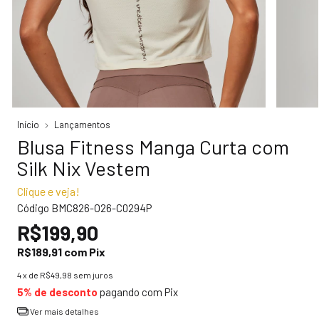
Início
Lançamentos
Blusa Fitness Manga Curta com
Silk Nix Vestem
Clique e veja!
Código
BMC826-O26-C0294P
R$199,90
R$189,91
com
Pix
4
x de
R$49,98
sem juros
5% de desconto
pagando com Pix
Ver mais detalhes