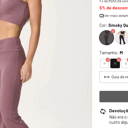
7
x de
R$53,56
sem
5% de descon
Ver mais detal
Cor:
Smoky Qu
Tamanho:
M
M
P
G
Guia de 
Devoluç
Não era o
custo alg