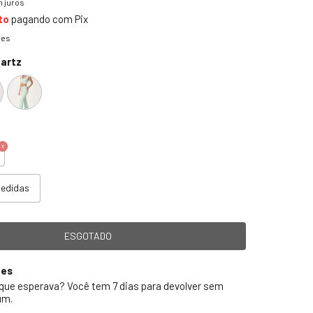
 juros
to
pagando com Pix
hes
artz
medidas
ões
 que esperava? Você tem 7 dias para devolver sem
um.