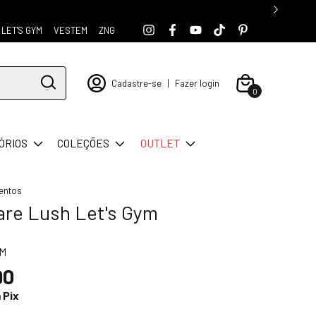
LET'S GYM
VESTEM
ZNG
Cadastre-se
|
Fazer login
0
ÓRIOS
COLEÇÕES
OUTLET
entos
are Lush Let's Gym
QM
90
m
Pix