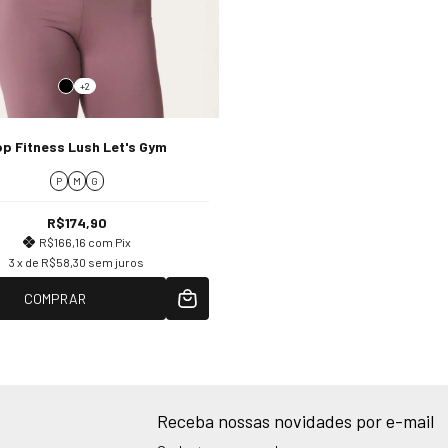
+2
p Fitness Lush Let's Gym
P
M
G
R$174,90
R$166,16
com
Pix
3
x de
R$58,30
sem juros
COMPRAR
Receba nossas novidades por e-mail