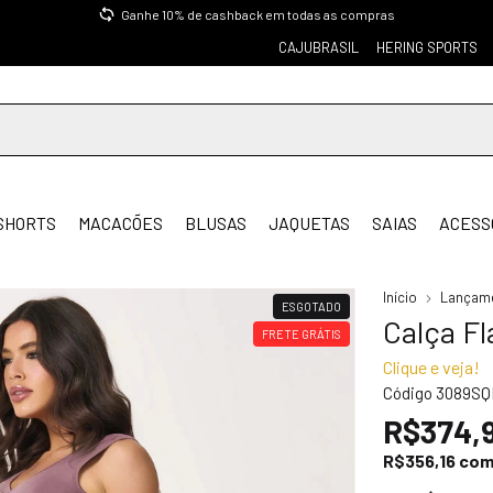
Ganhe 10% de cashback em todas as compras
CAJUBRASIL
HERING SPORTS
SHORTS
MACACÕES
BLUSAS
JAQUETAS
SAIAS
ACESS
Início
Lançam
ESGOTADO
Calça Fl
FRETE GRÁTIS
Clique e veja!
Código
3089S
R$374,
R$356,16
co