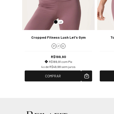
+2
Cropped Fitness Lush Let's Gym
To
P
M
G
R$199,90
R$189,91
com
Pix
4
x de
R$49,98
sem juros
COMPRAR