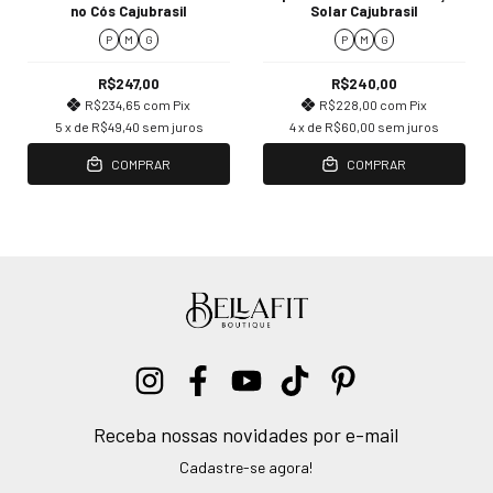
no Cós Cajubrasil
Solar Cajubrasil
P
M
G
P
M
G
R$247,00
R$240,00
R$234,65
com
Pix
R$228,00
com
Pix
5
x de
R$49,40
sem juros
4
x de
R$60,00
sem juros
COMPRAR
COMPRAR
Receba nossas novidades por e-mail
Cadastre-se agora!