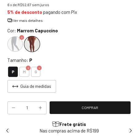
6
x de
R$52,67
sem juros
5% de desconto
pagando com Pix
Ver mais detalhes
Cor:
Marrom Capuccino
Tamanho:
P
P
M
G
Guia de medidas
Frete grátis
sem
Nas compras acima de R$199
Use