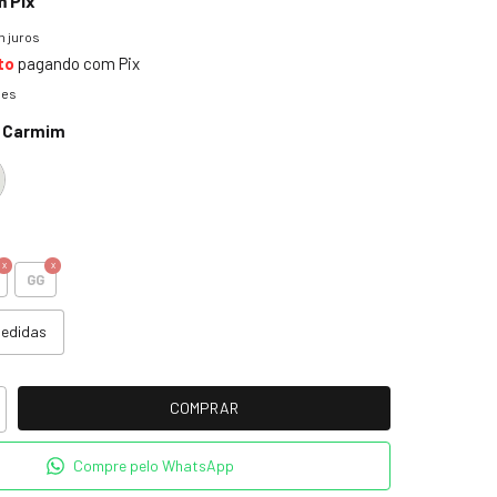
m
Pix
 juros
to
pagando com Pix
hes
 Carmim
GG
medidas
Compre pelo WhatsApp