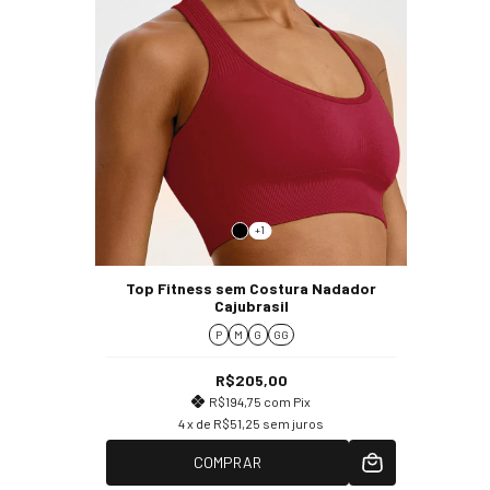
+1
Top Fitness sem Costura Nadador
Cajubrasil
P
M
G
GG
R$205,00
R$194,75
com
Pix
4
x de
R$51,25
sem juros
COMPRAR