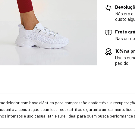
Devoluç
Não era o
custo alg
Frete grá
Nas comp
10% na p
Use o cu
pedido
 modelador com base elástica para compressão confortável e recuperaçã
nquanto a construção seamless reduz atritos e garante um caimento lis
inos intensos e uso casual athleisure; ideal para quem busca performance 