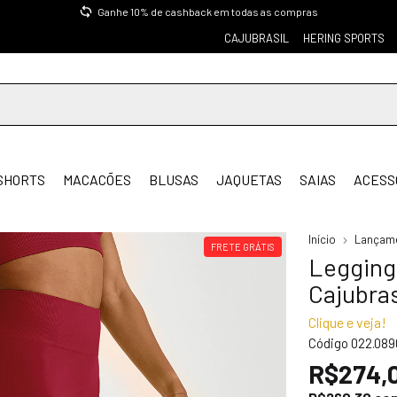
Ganhe 10% de cashback em todas as compras
CAJUBRASIL
HERING SPORTS
SHORTS
MACACÕES
BLUSAS
JAQUETAS
SAIAS
ACESS
Início
Lançam
FRETE GRÁTIS
Legging
Cajubras
Clique e veja!
Código
022.08
R$274,