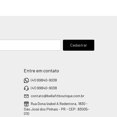
Entre em contato
(41) 99840-9038
(41) 99840-9038
contato@bellafitboutique.com.br
Rua Dona Izabel A Redentora, 1830 -
São José dos Pinhais - PR - CEP: 83005-
010