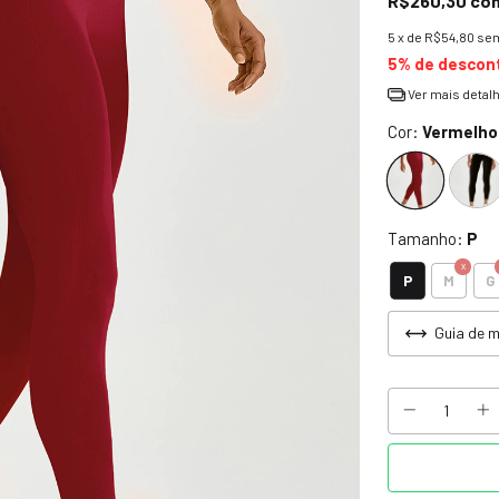
R$260,30
co
5
x de
R$54,80
sem
5% de descon
Ver mais detal
Cor:
Vermelho
Tamanho:
P
P
M
G
Guia de 