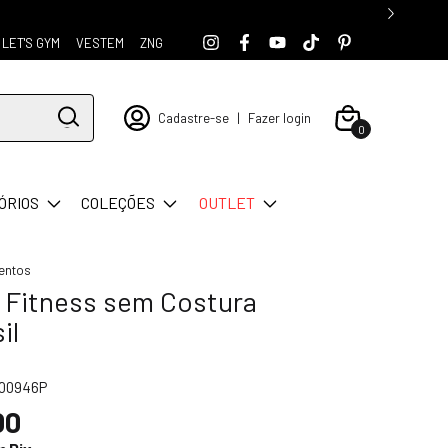
LET'S GYM
VESTEM
ZNG
Cadastre-se
|
Fazer login
0
ÓRIOS
COLEÇÕES
OUTLET
entos
 Fitness sem Costura
il
900946P
00