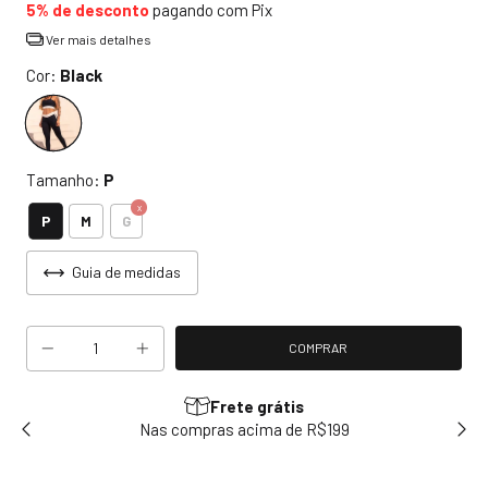
5% de desconto
pagando com Pix
Ver mais detalhes
Cor:
Black
Tamanho:
P
P
M
G
Guia de medidas
Frete grátis
sem
Nas compras acima de R$199
Use