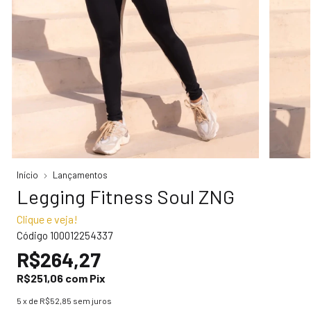
Início
Lançamentos
Legging Fitness Soul ZNG
Clique e veja!
Código
100012254337
R$264,27
R$251,06
com
Pix
5
x de
R$52,85
sem juros