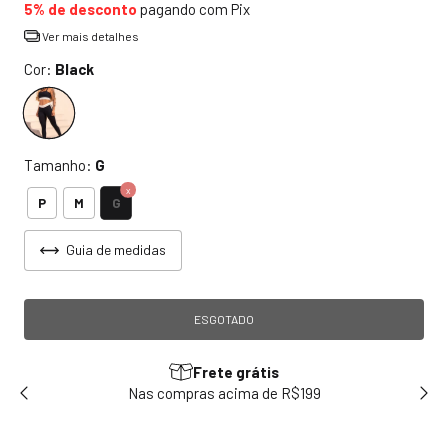
5% de desconto
pagando com Pix
Ver mais detalhes
Cor:
Black
Tamanho:
G
G
P
M
Guia de medidas
Frete grátis
sem
Nas compras acima de R$199
Use