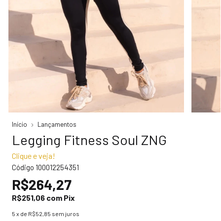
Início
Lançamentos
Legging Fitness Soul ZNG
Clique e veja!
Código
100012254351
R$264,27
R$251,06
com
Pix
5
x de
R$52,85
sem juros