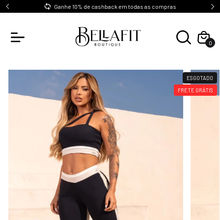
0
Ganhe 10% de cashback em todas as compras
0
ESGOTADO
FRETE GRÁTIS