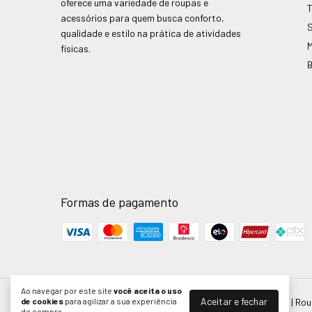
oferece uma variedade de roupas e
acessórios para quem busca conforto,
qualidade e estilo na prática de atividades
físicas.
Formas de pagamento
Ao navegar por este site
você aceita o uso
Aceitar e fechar
Legging Fusô Bicolor Prime Vestem
- BellaFit Boutique | R
de cookies
para agilizar a sua experiência
de compra.