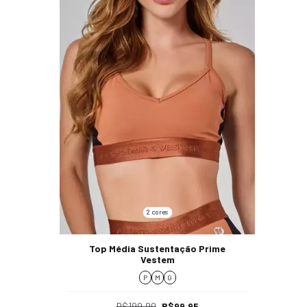
2 cores
Top Média Sustentação Prime
Vestem
P
M
G
R$199,90
R$99,95