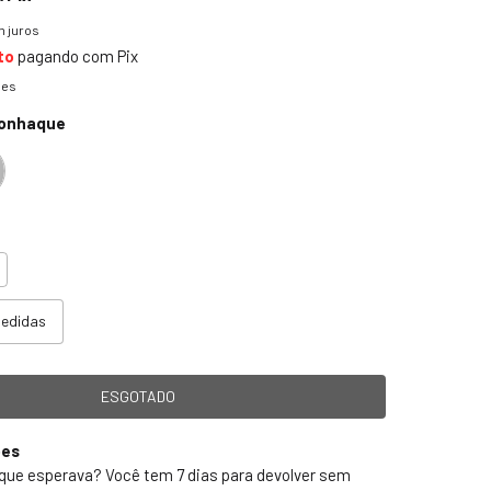
 juros
to
pagando com Pix
hes
Conhaque
medidas
ões
 que esperava? Você tem 7 dias para devolver sem