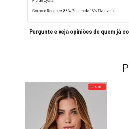
Fio de Lycra.
Corpo e Recorte: 85% Poliamida 15% Elastano.
Pergunte e veja opiniões de quem já 
P
50
%
OFF