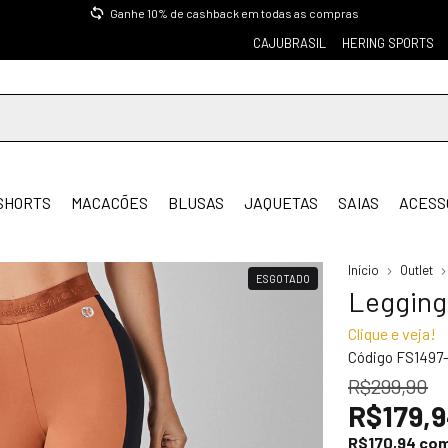
Ganhe 10% de cashback em todas as compras
CAJUBRASIL
HERING SPORTS
SHORTS
MACACÕES
BLUSAS
JAQUETAS
SAIAS
ACESS
Início
Outlet
ESGOTADO
Legging
Clique e veja!
Código
FS1497
R$299,90
R$179,
R$170,94
co