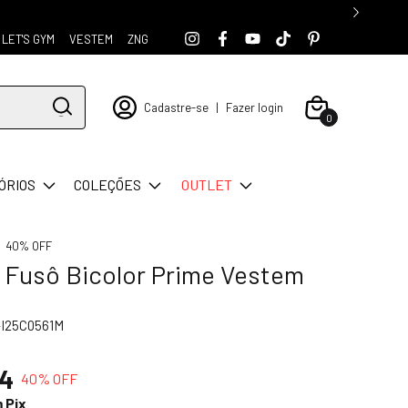
LET'S GYM
VESTEM
ZNG
Cadastre-se
|
Fazer login
0
ÓRIOS
COLEÇÕES
OUTLET
40% OFF
 Fusô Bicolor Prime Vestem
-I25C0561M
94
40
% OFF
m
Pix