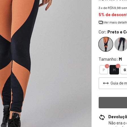
3
x de
R$59,98
sem
5% de descon
Ver mais detal
Cor:
Preto e 
Tamanho:
M
M
P
G
Guia de 
Devoluç
Não era o