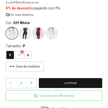
5
x de
R$50,99
sem juros
5% de desconto
pagando com Pix
Ver mais detalhes
Cor:
Off White
Tamanho:
P
P
M
G
Guia de medidas
Compre pelo WhatsApp