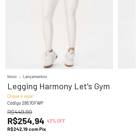
Início
Lançamentos
Legging Harmony Let's Gym
Clique e veja!
Código
2957OFWP
R$449,90
R$254,94
43
% OFF
R$242,19
com
Pix