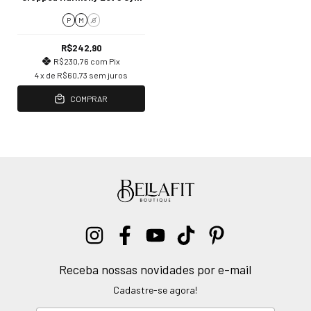
P
M
G
R$242,90
R$230,76
com
Pix
4
x de
R$60,73
sem juros
COMPRAR
Receba nossas novidades por e-mail
Cadastre-se agora!