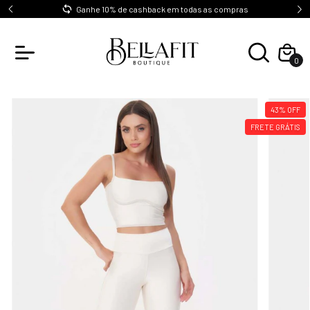
0
Ganhe 10% de cashback em todas as compras
0
43
%
OFF
FRETE GRÁTIS