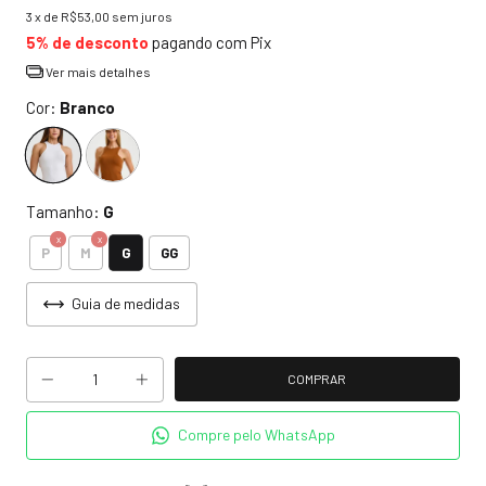
3
x de
R$53,00
sem juros
5% de desconto
pagando com Pix
Ver mais detalhes
Cor:
Branco
Tamanho:
G
G
P
M
GG
Guia de medidas
Compre pelo WhatsApp