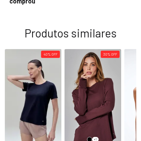
comprou
Produtos similares
40
%
OFF
30
%
OFF
+1