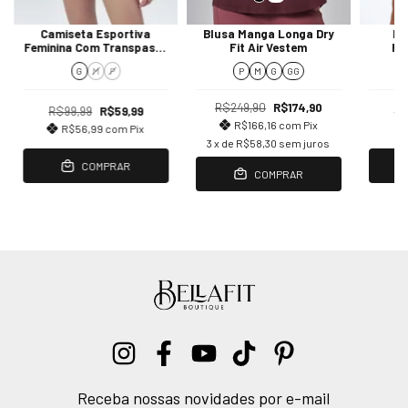
Camiseta Esportiva
Blusa Manga Longa Dry
Re
Feminina Com Transpasse
Fit Air Vestem
Fe
Easy Care Hering Sports
Prote
G
M
P
P
M
G
GG
R$249,90
R$174,90
R$99,99
R$59,99
R$
R$166,16
com
Pix
R$56,99
com
Pix
3
x de
R$58,30
sem juros
COMPRAR
COMPRAR
Receba nossas novidades por e-mail