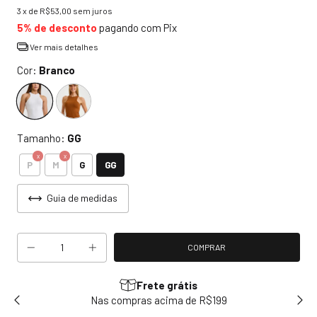
3
x de
R$53,00
sem juros
5% de desconto
pagando com Pix
Ver mais detalhes
Cor:
Branco
Tamanho:
GG
GG
P
M
G
Guia de medidas
Frete grátis
sem
Nas compras acima de R$199
Use