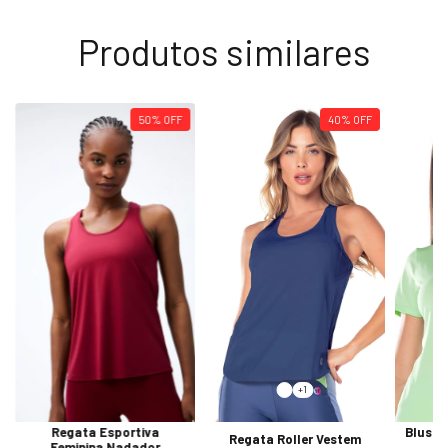
Produtos similares
50
%
OFF
40
%
OFF
+1
Regata Esportiva
Blusa 
Regata Roller Vestem
Feminina Nadador
Se