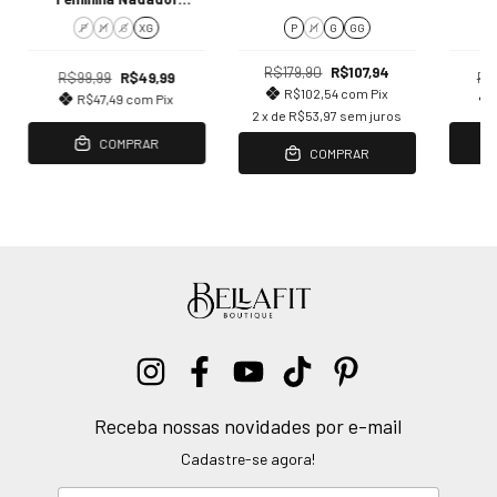
Proteção UV 50+ Hering
P
M
G
XG
P
M
G
GG
Sports
R$179,90
R$107,94
R$99,99
R$49,99
R$
R$102,54
com
Pix
R$47,49
com
Pix
2
x de
R$53,97
sem juros
COMPRAR
COMPRAR
Receba nossas novidades por e-mail
Cadastre-se agora!