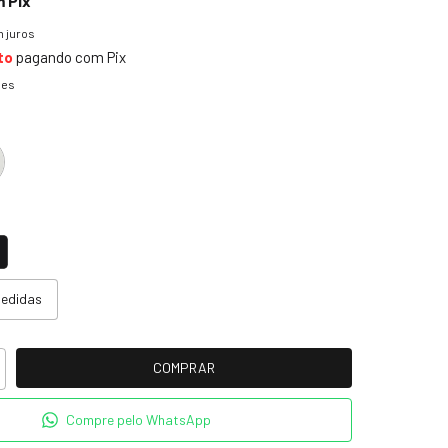
m
Pix
 juros
to
pagando com Pix
hes
medidas
Compre pelo WhatsApp