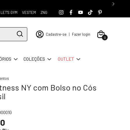
LET'S GYM
VESTEM
ZNG
Cadastre-se
|
Fazer login
0
ÓRIOS
COLEÇÕES
OUTLET
entos
itness NY com Bolso no Cós
il
00001G
00