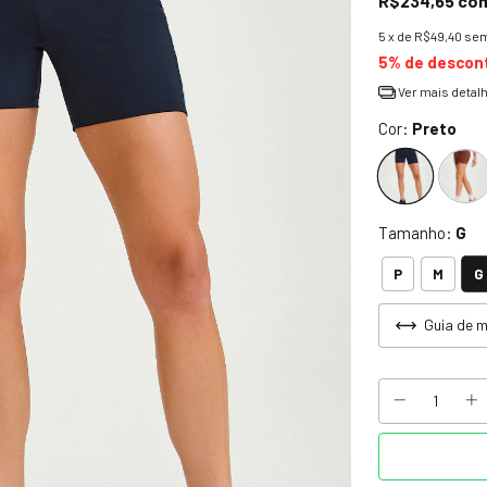
R$234,65
co
5
x de
R$49,40
sem
5% de descon
Ver mais detal
Cor:
Preto
Tamanho:
G
G
P
M
Guia de 