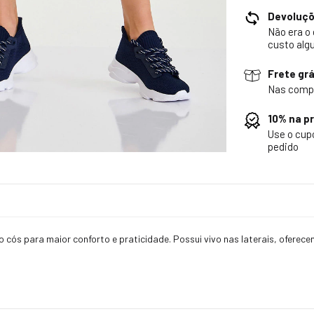
Devoluç
Não era o
custo alg
Frete grá
Nas comp
10% na p
Use o cu
pedido
ós para maior conforto e praticidade. Possui vivo nas laterais, oferecen