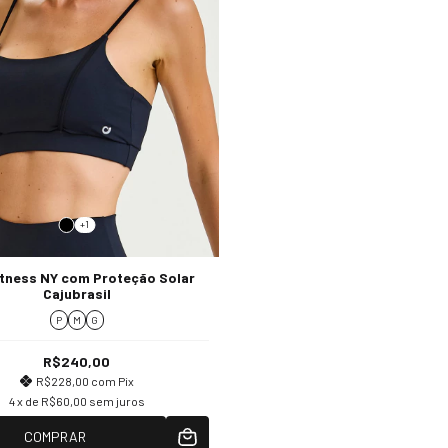
+1
itness NY com Proteção Solar
Cajubrasil
P
M
G
R$240,00
R$228,00
com
Pix
4
x de
R$60,00
sem juros
COMPRAR