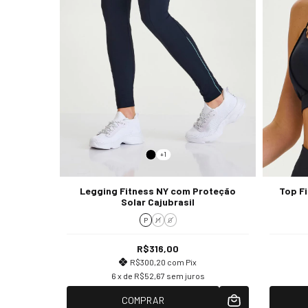
+1
Legging Fitness NY com Proteção
Top F
Solar Cajubrasil
P
M
G
R$316,00
R$300,20
com
Pix
6
x de
R$52,67
sem juros
COMPRAR