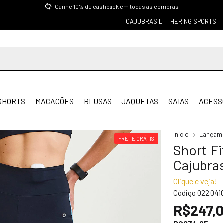
Ganhe 10% de cashback em todas as compras
CAJUBRASIL
HERING SPORTS
SHORTS
MACACÕES
BLUSAS
JAQUETAS
SAIAS
ACESS
Início
Lançam
FRETE GRÁTIS
Short F
Cajubras
Clique e veja!
Código
022.041
R$247,