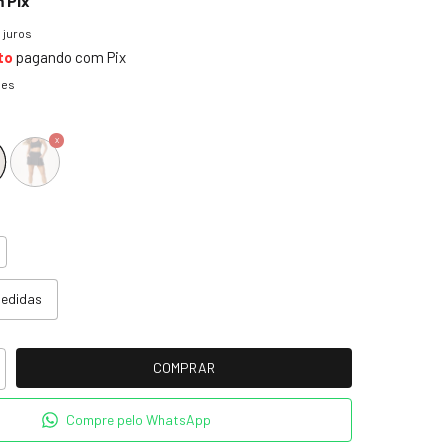
m
Pix
 juros
to
pagando com Pix
hes
medidas
Compre pelo WhatsApp