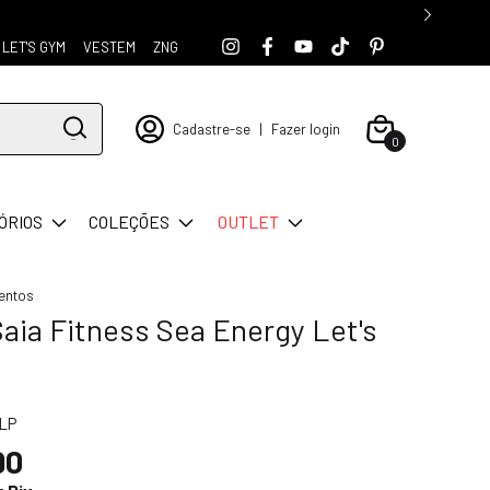
LET'S GYM
VESTEM
ZNG
Cadastre-se
|
Fazer login
0
ÓRIOS
COLEÇÕES
OUTLET
entos
aia Fitness Sea Energy Let's
LP
90