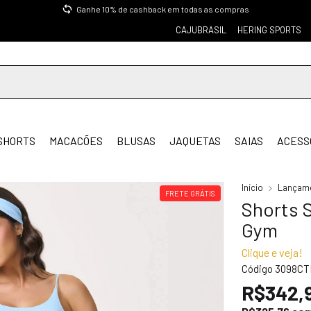
Ganhe 10% de cashback em todas as compras
CAJUBRASIL
HERING SPORTS
SHORTS
MACACÕES
BLUSAS
JAQUETAS
SAIAS
ACESS
Início
Lançam
FRETE GRÁTIS
Shorts S
Gym
Clique e veja!
Código
3098CT
R$342,