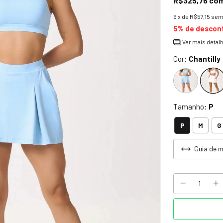
R$325,76
co
6
x de
R$57,15
sem
5% de descon
Ver mais detal
Cor:
Chantilly
Tamanho:
P
P
M
G
Guia de 