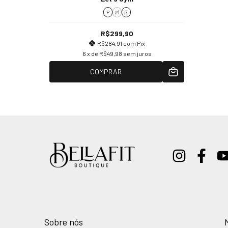
P
M
G
R$299,90
R$284,91
com
Pix
6
x de
R$49,98
sem juros
COMPRAR
Sobre nós