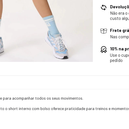
Devoluç
Não era o
custo alg
Frete grá
Nas comp
10% na p
Use o cu
pedido
ance para acompanhar todos os seus movimentos.
nto o short interno com bolso oferece praticidade para treinos e momentos 