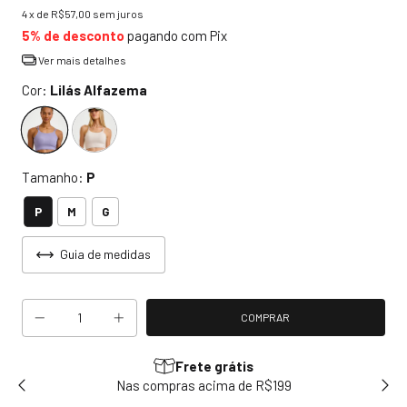
4
x de
R$57,00
sem juros
5% de desconto
pagando com Pix
Ver mais detalhes
Cor:
Lilás Alfazema
Tamanho:
P
P
M
G
Guia de medidas
Frete grátis
sem
Nas compras acima de R$199
Use