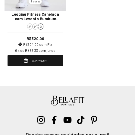
2 cores
Legging Fitness Canelada
com Levanta Bumbum
Cajubrasil
P
M
G
R$320,00
R$304,00
com
Pix
6
x de
R$53,33
sem juros
COMPRAR
Receba nossas novidades por e-mail