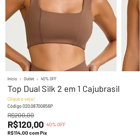
Início
Outlet
40% OFF
Top Dual Silk 2 em 1 Cajubrasil
Clique e veja!
Código
020.08700856P
R$200,00
R$120,00
40
% OFF
R$114,00
com
Pix