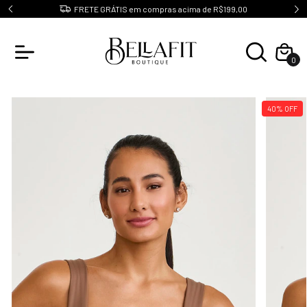
0
Ganhe 10% de cashback em todas as compras
0
40
%
OFF