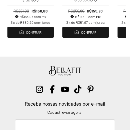
R$251,00
R$150,60
R$259,90
R$155,90
R$2
R$143,07
com
Pix
R$148,11
com
Pix
3
x de
R$50,20
sem juros
3
x de
R$51,97
sem juros
2
x d
COMPRAR
COMPRAR
Receba nossas novidades por e-mail
Cadastre-se agora!