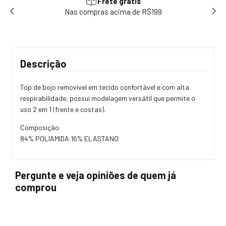
10% na primeira compra
Use o cupom PRIMEIRACOMPRA e ganhe 10% no seu primeiro
pedido
Descrição
Top de bojo removível em tecido confortável e com alta
respirabilidade, possui modelagem versátil que permite o
uso 2 em 1 (frente e costas).
Composição
84% POLIAMIDA 16% ELASTANO
Pergunte e veja opiniões de quem já
comprou