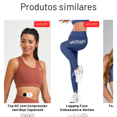
Produtos similares
40
%
OFF
40
%
OFF
+2
Top NZ com Compressão
Legging Fuso
Top 
sem Bojo Cajubrasil
Embaixadora Vestem
P
M
G
P
M
G
GG