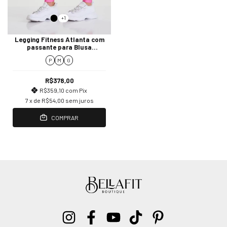
+1
Legging Fitness Atlanta com
passante para Blusa
Cajubrasil
P
M
G
R$378,00
R$359,10
com
Pix
7
x de
R$54,00
sem juros
COMPRAR