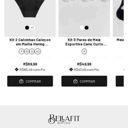
+1
Kit 2 Calcinhas Caleçon
Kit 3 Pares de Meia
Meia S
em Malha Hering
Esportiva Cano Curto
He
Intimates
Hering Intimates
P
M
G
XG
P
R$89,99
R$49,99
R$85,49
com
Pix
R$47,49
com
Pix
COMPRAR
COMPRAR