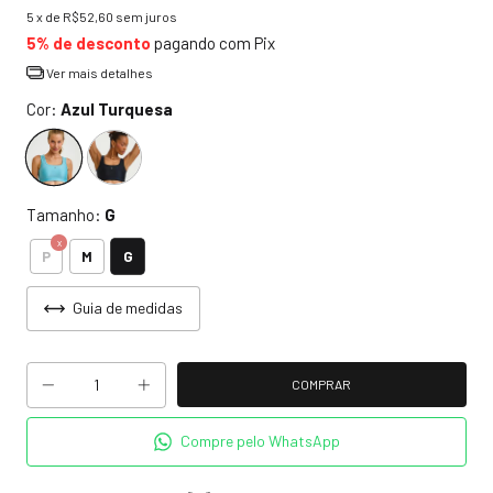
5
x de
R$52,60
sem juros
5% de desconto
pagando com Pix
Ver mais detalhes
Cor:
Azul Turquesa
Tamanho:
G
G
P
M
Guia de medidas
Compre pelo WhatsApp