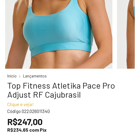
Início
Lançamentos
Top Fitness Atletika Pace Pro
Adjust RF Cajubrasil
Clique e veja!
Código
022.02601134G
R$247,00
R$234,65
com
Pix