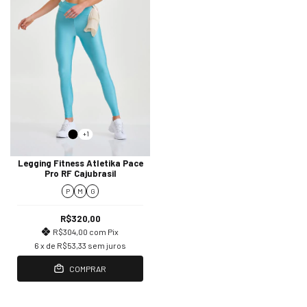
+1
Legging Fitness Atletika Pace
Pro RF Cajubrasil
P
M
G
R$320,00
R$304,00
com
Pix
6
x de
R$53,33
sem juros
COMPRAR