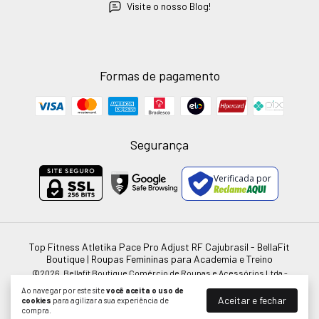
Visite o nosso Blog!
Formas de pagamento
Segurança
Verificada por
Top Fitness Atletika Pace Pro Adjust RF Cajubrasil
- BellaFit
Boutique | Roupas Femininas para Academia e Treino
©2026. Bellafit Boutique Comércio de Roupas e Acessórios Ltda -
51911615000100. Todos os direitos reservados.
Ao navegar por este site
você aceita o uso de
Aceitar e fechar
cookies
para agilizar a sua experiência de
compra.