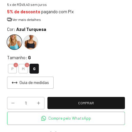
5
x de
R$49,40
sem juros
5% de desconto
pagando com Pix
Ver mais detalhes
Cor:
Azul Turquesa
Tamanho:
G
G
P
M
Guia de medidas
Compre pelo WhatsApp