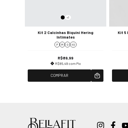
+1
Unissex
Kit 2 Calcinhas Biquíni Hering
Kit 5
Intimates
P
M
G
XG
R$89,99
R$85,49
com
Pix
COMPRAR