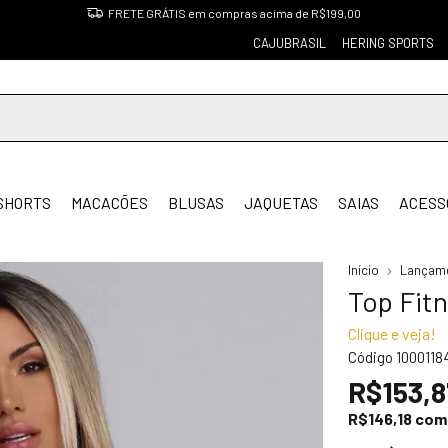
FRETE GRÁTIS em compras acima de R$199,00
CAJUBRASIL
HERING SPORTS
SHORTS
MACACÕES
BLUSAS
JAQUETAS
SAIAS
ACESS
Início
Lançam
Top Fit
Clique e veja!
Código
1000118
R$153,8
R$146,18
com