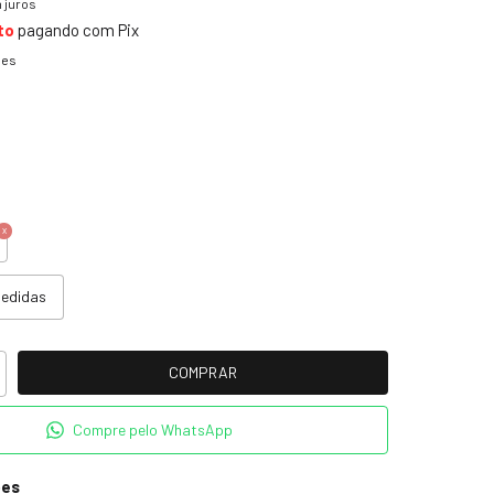
 juros
to
pagando com Pix
hes
medidas
Compre pelo WhatsApp
ões