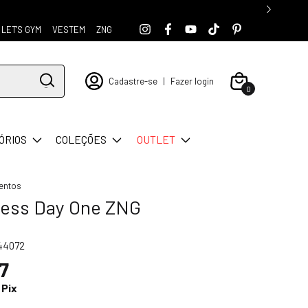
LET'S GYM
VESTEM
ZNG
Cadastre-se
|
Fazer login
0
ÓRIOS
COLEÇÕES
OUTLET
entos
ness Day One ZNG
44072
7
Pix