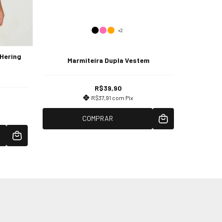
+2
 Hering
Kit 3 Pa
Marmiteira Dupla Vestem
R$39,90
R$37,91
com
Pix
COMPRAR