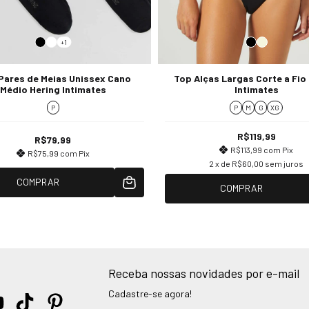
+1
 Pares de Meias Unissex Cano
Top Alças Largas Corte a Fio
Médio Hering Intimates
Intimates
P
P
M
G
XG
R$119,99
R$79,99
R$113,99
com
Pix
R$75,99
com
Pix
2
x de
R$60,00
sem juros
COMPRAR
COMPRAR
Receba nossas novidades por e-mail
Cadastre-se agora!