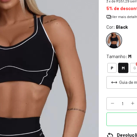
3
x de
R$51,29
sem
5% de descon
Ver mais detal
Cor:
Black
Tamanho:
M
M
P
G
Guia de 
Devoluç