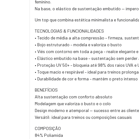
feminino.
Na base, o elástico de sustentação embutido — imperce
Um top que combina estética minimalista e funcionalida
TECNOLOGIAS & FUNCIONALIDADES
• Tecido de média a alta compressão – firmeza, susten
• Bojo estruturado – modela e valoriza o busto
• Viés com contorno em toda a peça – realce elegante 
• Elástico embutido na base – sustentação sem perder 
• Proteção UV 50+ – bloqueia até 98% dos raios UVA e
• Toque macio e respirável – ideal para treinos prolong
• Durabilidade de cor e forma – mantém o preto intenso 
BENEFÍCIOS
Alta sustentação com conforto absoluto
Modelagem que valoriza o busto e o colo
Design moderno e atemporal — sucesso entre as client
Versátil: ideal para treinos ou composições casuais
COMPOSIÇÃO
84% Poliamida