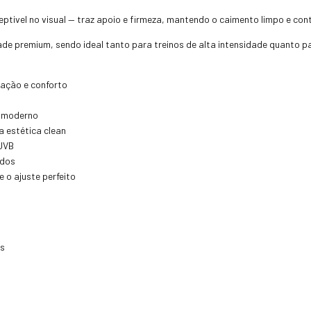
ptivel no visual — traz apoio e firmeza, mantendo o caimento limpo e co
de premium, sendo ideal tanto para treinos de alta intensidade quanto pa
tação e conforto
e moderno
a estética clean
 UVB
ados
e o ajuste perfeito
es