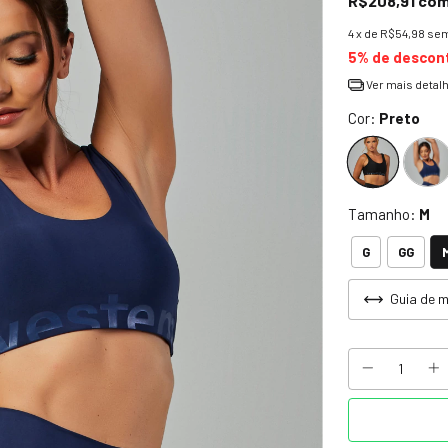
R$208,91
co
4
x de
R$54,98
sem
5% de descon
Ver mais detal
Cor:
Preto
Tamanho:
M
G
GG
Guia de 