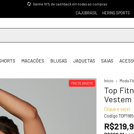
Ganhe 10% de cashback em todas as compras
CAJUBRASIL
HERING SPORTS
SHORTS
MACACÕES
BLUSAS
JAQUETAS
SAIAS
ACESS
Início
Moda Fi
FRETE GRÁTIS
Top Fit
Vestem
Clique e veja!
Código
TOP118
R$219,