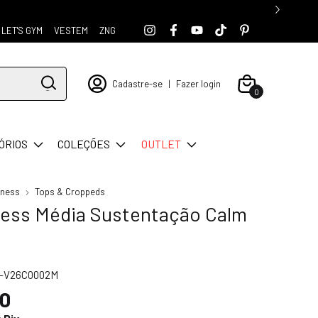
LET'S GYM
VESTEM
ZNG
Cadastre-se
|
Fazer login
0
ÓRIOS
COLEÇÕES
OUTLET
tness
Tops & Croppeds
ness Média Sustentação Calm
5-V26C0002M
90