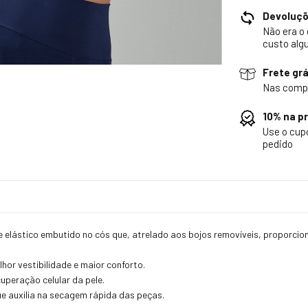
Devoluç
Não era o
custo alg
Frete grá
Nas comp
10% na p
Use o cu
pedido
e elástico embutido no cós que, atrelado aos bojos removíveis, proporcio
r vestibilidade e maior conforto.
uperação celular da pele.
 auxilia na secagem rápida das peças.