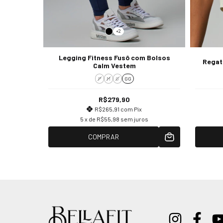
+2
Legging Fitness Fusô com Bolsos
Regat
Calm Vestem
P
M
G
GG
R$279,90
R$265,91
com
Pix
5
x de
R$55,98
sem juros
COMPRAR