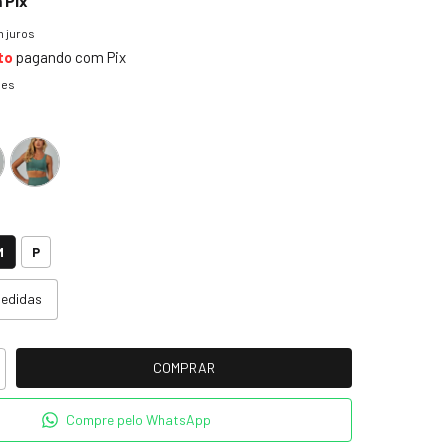
m
Pix
 juros
to
pagando com Pix
hes
M
P
medidas
Compre pelo WhatsApp