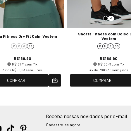
+2
Shorts Fitness com Bolso 
a Fitness Dry Fit Calm Vestem
Vestem
P
M
G
GG
P
M
G
GG
R$169,90
R$189,90
R$161,41
com
Pix
R$180,41
com
Pix
3
x de
R$56,63
sem juros
3
x de
R$63,30
sem juros
COMPRAR
COMPRAR
Receba nossas novidades por e-mail
Cadastre-se agora!