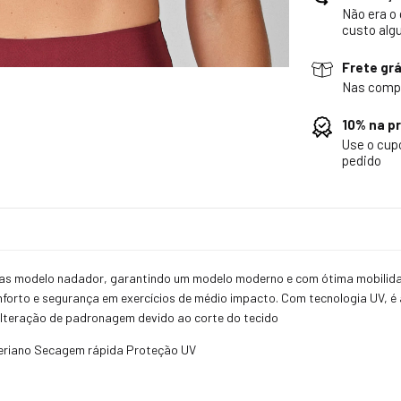
Não era o
custo alg
Frete grá
Nas comp
10% na p
Use o cu
pedido
ostas modelo nadador, garantindo um modelo moderno e com ótima mobili
orto e segurança em exercícios de médio impacto. Com tecnologia UV, é a 
lteração de padronagem devido ao corte do tecido
eriano Secagem rápida Proteção UV