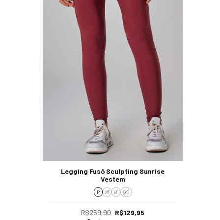
Legging Fusô Sculpting Sunrise
Vestem
P
M
G
GG
R$259,90
R$129,95