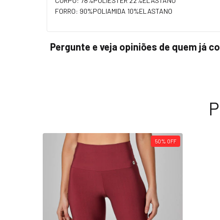
CORPO: 78%POLIESTER 22%ELASTANO
FORRO: 90%POLIAMIDA 10%ELASTANO
Pergunte e veja opiniões de quem já 
P
50
%
OFF