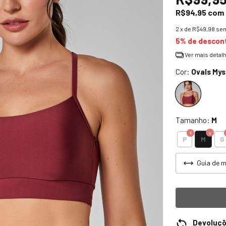
R$94,95
com
2
x de
R$49,98
sem
5% de descon
Ver mais detal
Cor:
Ovals Mys
Tamanho:
M
M
P
G
Guia de 
Devoluç