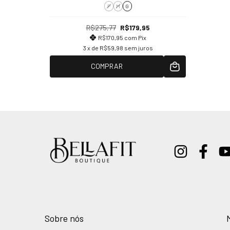
P
M
G
R$275,77
R$179,95
R$170,95
com
Pix
3
x de
R$59,98
sem juros
COMPRAR
Sobre nós