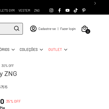
LET'S GYM
VESTEM
ZNG
Cadastre-se
|
Fazer login
0
ÓRIOS
COLEÇÕES
OUTLET
30% OFF
ty ZNG
57515
50
35
% OFF
Pix