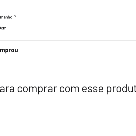
tamanho P
90cm
comprou
ara comprar com esse produ