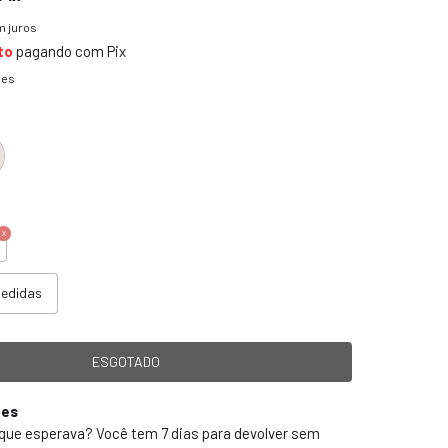
 juros
to
pagando com Pix
hes
medidas
ões
 que esperava? Você tem 7 dias para devolver sem