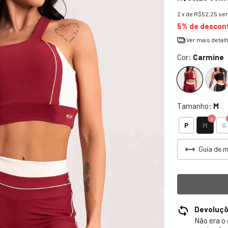
2
x de
R$52,25
sem
5% de descon
Ver mais detal
Cor:
Carmine
Tamanho:
M
M
P
G
Guia de 
Devoluç
Não era o