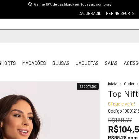
Ganhe 10% de cashback em todas as compras
CAJUBRASIL
HERING SPORTS
SHORTS
MACACÕES
BLUSAS
JAQUETAS
SAIAS
ACESS
Início
Outlet
ESGOTADO
Top Nif
Clique e veja!
Código
1000121
R$160,77
R$104,
R$99,28
com