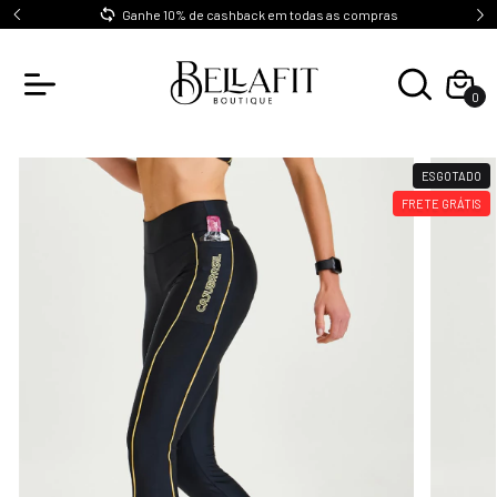
0
Ganhe 10% de cashback em todas as compras
0
ESGOTADO
FRETE GRÁTIS