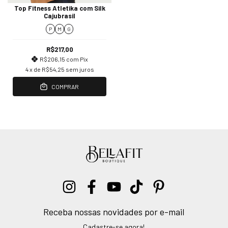
Top Fitness Atletika com Silk
Cajubrasil
P
M
G
R$217,00
R$206,15
com
Pix
4
x de
R$54,25
sem juros
COMPRAR
Receba nossas novidades por e-mail
Cadastre-se agora!