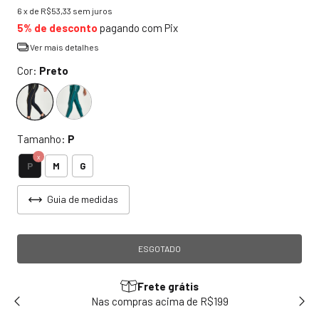
6
x de
R$53,33
sem juros
5% de desconto
pagando com Pix
Ver mais detalhes
Cor:
Preto
Tamanho:
P
P
M
G
Guia de medidas
Frete grátis
sem
Nas compras acima de R$199
Use