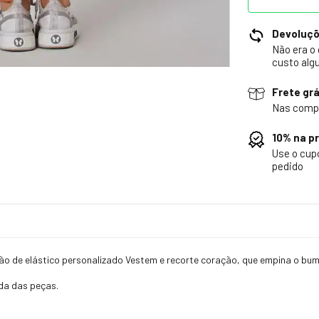
Devoluç
Não era o
custo alg
Frete grá
Nas comp
10% na p
Use o cu
pedido
o de elástico personalizado Vestem e recorte coração, que empina o bumb
da das peças.