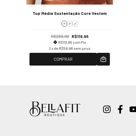
Top Média Sustentação Core Vestem
P
M
G
R$239,90
R$119,95
R$113,95
com
Pix
2
x de
R$59,98
sem juros
COMPRAR