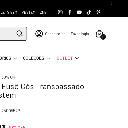
LET'S GYM
VESTEM
ZNG
Cadastre-se
|
Fazer login
0
ÓRIOS
COLEÇÕES
OUTLET
30% OFF
 Fusô Cós Transpassado
stem
-I25C0552P
93
30
% OFF