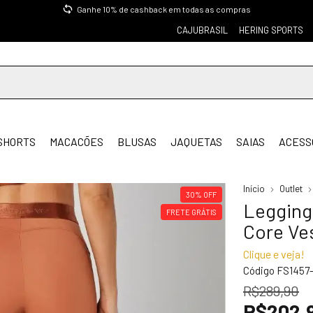
Ganhe 10% de cashback em todas as compras
CAJUBRASIL
HERING SPORTS
SHORTS
MACACÕES
BLUSAS
JAQUETAS
SAIAS
ACESS
Início
Outlet
30
%
OFF
Legging
FRETE GRÁTIS
Core Ve
Clique e veja!
Código
FS1457
R$289,90
R$202,