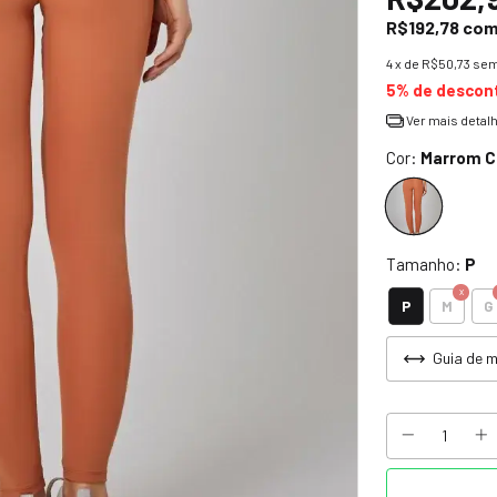
R$192,78
co
4
x de
R$50,73
sem
5% de descon
Ver mais detal
Cor:
Marrom 
Tamanho:
P
P
M
G
Guia de 