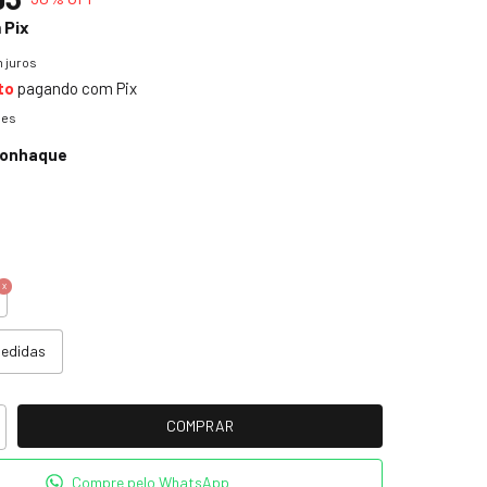
m
Pix
 juros
to
pagando com Pix
hes
Conhaque
medidas
Compre pelo WhatsApp