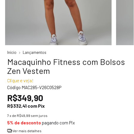
Início
Lançamentos
Macaquinho Fitness com Bolsos
Zen Vestem
Clique e veja!
Código
MAC285-V26C0528P
R$349,90
R$332,41
com
Pix
7
x de
R$49,99
sem juros
5% de desconto
pagando com Pix
Ver mais detalhes