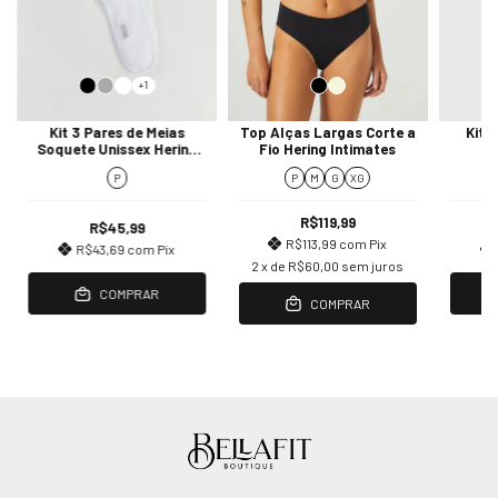
+1
Kit 3 Pares de Meias
Top Alças Largas Corte a
Kit 2
Soquete Unissex Hering
Fio Hering Intimates
He
Intimates
P
P
M
G
XG
R$119,99
R$45,99
R$113,99
com
Pix
R$43,69
com
Pix
2
x de
R$60,00
sem juros
COMPRAR
COMPRAR