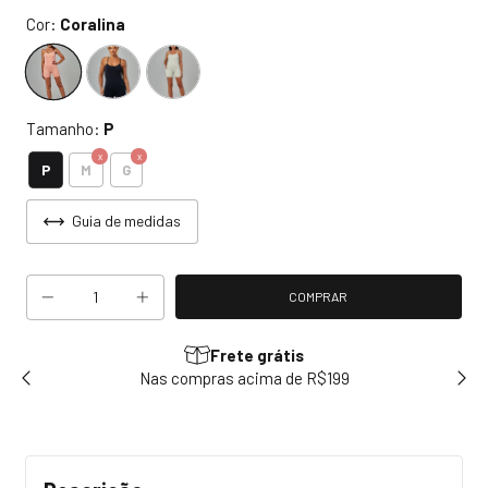
Cor:
Coralina
Tamanho:
P
P
M
G
Guia de medidas
Frete grátis
sem
Nas compras acima de R$199
Use