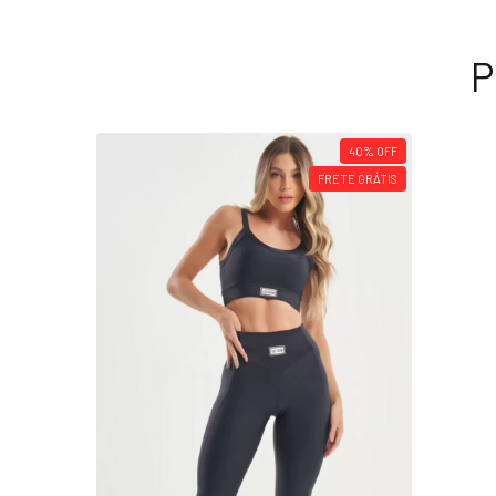
P
40
%
OFF
FRETE GRÁTIS