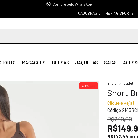
Compre pelo WhatsApp
CAJUBRASIL
HERING SPORTS
SHORTS
MACACÕES
BLUSAS
JAQUETAS
SAIAS
ACESS
Início
Outlet
40
%
OFF
Short Br
Clique e veja!
Código
2143BC
R$249,90
R$149,
R$142,44
co