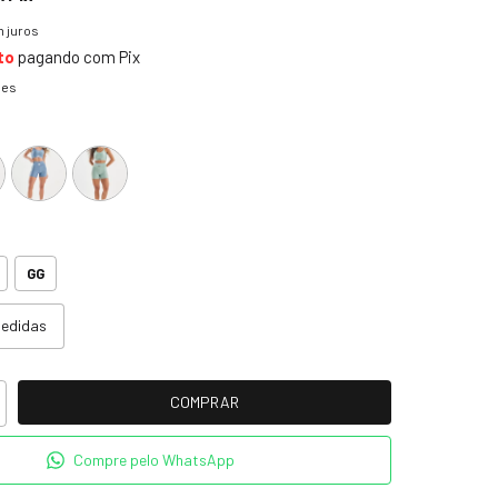
 juros
to
pagando com Pix
hes
GG
medidas
Compre pelo WhatsApp