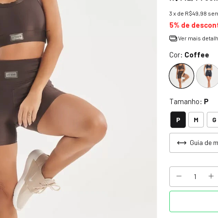
3
x de
R$49,98
sem
5% de descon
Ver mais detal
Cor:
Coffee
Tamanho:
P
P
M
G
Guia de 