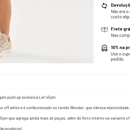
Devoluç
Não era o
custo alg
Frete grá
Nas comp
10% na p
Use o cu
pedido
agem push up exclusiva Let'sGym.
o off white e é confeccionado no tecido Wonder, que oferece elasticidade,
ym que agrega ainda mais às peças, além do forro interno na variante off
de produtos!