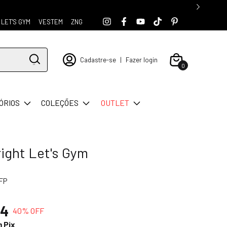
LET'S GYM
VESTEM
ZNG
Cadastre-se
|
Fazer login
0
ÓRIOS
COLEÇÕES
OUTLET
ight Let's Gym
FP
94
40
% OFF
m
Pix