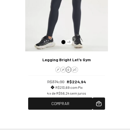
+3
Legging Bright Let's Gym
P
M
G
GG
R$374,90
R$224,94
R$213,69
com
Pix
4
x de
R$56,24
sem juros
COMPRAR