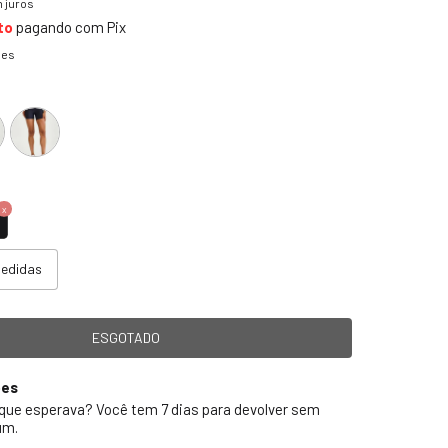
 juros
to
pagando com Pix
hes
medidas
ões
 que esperava? Você tem 7 dias para devolver sem
um.