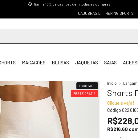
Ganhe 10% de cashback em todas as compras
CAJUBRASIL
HERING SPORTS
SHORTS
MACACÕES
BLUSAS
JAQUETAS
SAIAS
ACESS
Início
Lançam
ESGOTADO
Shorts F
FRETE GRÁTIS
Clique e veja!
Código
022.016
R$228,
R$216,60
co