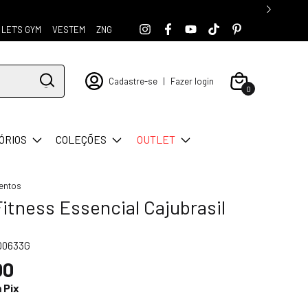
LET'S GYM
VESTEM
ZNG
Cadastre-se
|
Fazer login
0
ÓRIOS
COLEÇÕES
OUTLET
entos
itness Essencial Cajubrasil
00633G
00
m
Pix