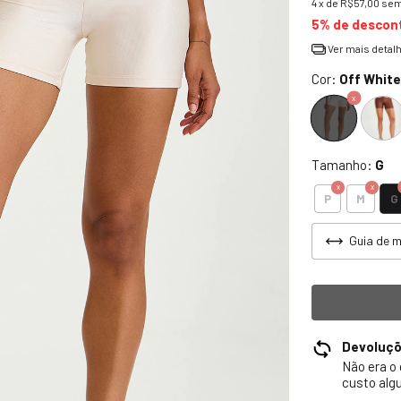
4
x de
R$57,00
sem
5% de descon
Ver mais detal
Cor:
Off White
Tamanho:
G
G
P
M
Guia de 
Devoluç
Não era o
custo alg