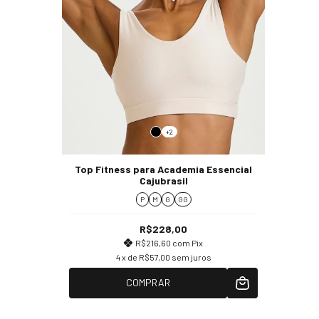
+2
Top Fitness para Academia Essencial
Cajubrasil
P
M
G
GG
R$228,00
R$216,60
com
Pix
4
x de
R$57,00
sem juros
COMPRAR