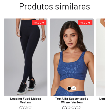
Produtos similares
40
%
OFF
40
%
OFF
+1
Legging Fusô Lisboa
Top Alta Sustentação
Leggin
Vestem
Winner Vestem
P
M
G
P
M
G
GG