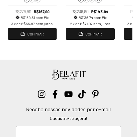
R$279,90
R$167,90
R$239,90
R$143,94
R$2
R$159,51
com
Pix
R$136,74
com
Pix
3
x de
R$55,97
sem juros
2
x de
R$71,97
sem juros
3
x d
COMPRAR
COMPRAR
Receba nossas novidades por e-mail
Cadastre-se agora!