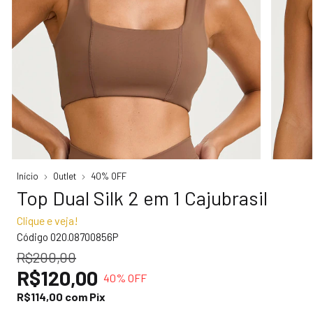
Início
Outlet
40% OFF
Top Dual Silk 2 em 1 Cajubrasil
Clique e veja!
Código
020.08700856P
R$200,00
R$120,00
40
% OFF
R$114,00
com
Pix