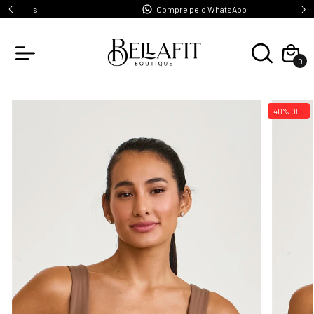
s
Compre pelo WhatsApp
0
40
%
OFF