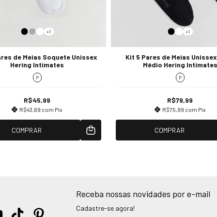
+1
+1
Pares de Meias Soquete Unissex
Kit 5 Pares de Meias Unisse
Hering Intimates
Médio Hering Intimate
P
P
R$45,99
R$79,99
R$43,69
com
Pix
R$75,99
com
Pix
COMPRAR
COMPRAR
Receba nossas novidades por e-mail
Cadastre-se agora!