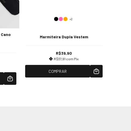
+2
x Cano
Meia 
Marmiteira Dupla Vestem
s
R$39,90
R$37,91
com
Pix
COMPRAR