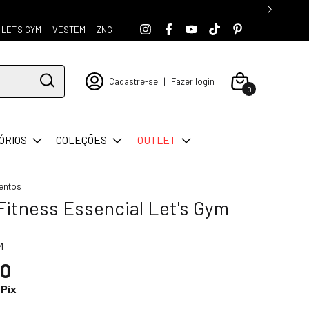
LET'S GYM
VESTEM
ZNG
Cadastre-se
|
Fazer login
0
ÓRIOS
COLEÇÕES
OUTLET
entos
Fitness Essencial Let's Gym
M
90
Pix