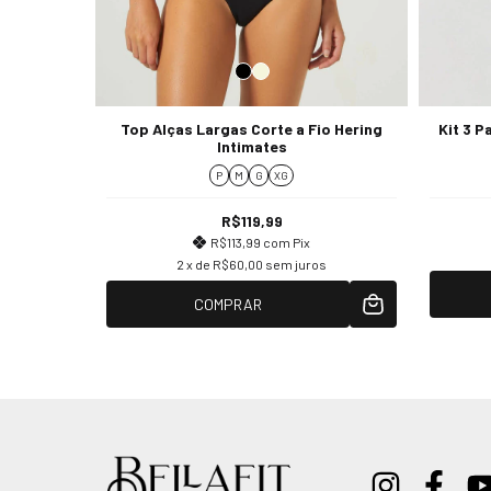
m Malha
Top Alças Largas Corte a Fio Hering
Kit 3 
Intimates
P
M
G
XG
R$119,99
R$113,99
com
Pix
2
x de
R$60,00
sem juros
COMPRAR