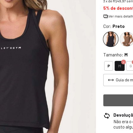
3
x de
R$49,97
sem
5% de descon
Ver mais detal
Cor:
Preto
Tamanho:
M
M
P
G
Guia de 
Devoluç
Não era o
custo alg