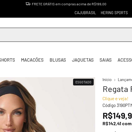
FRETE GRÁTIS em compras acima de R$199,00
CAJUBRASIL
HERING SPORTS
SHORTS
MACACÕES
BLUSAS
JAQUETAS
SAIAS
ACESS
Início
Lançam
ESGOTADO
Regata 
Clique e veja!
Código
3190PT
R$149,
R$142,41
com