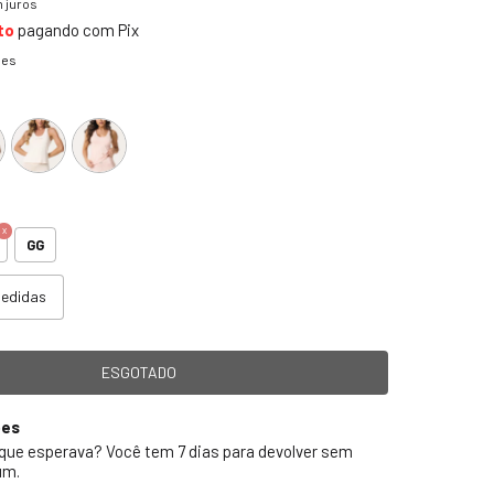
 juros
to
pagando com Pix
hes
GG
medidas
ões
 que esperava? Você tem 7 dias para devolver sem
um.