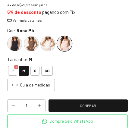
3
x de
R$49,97
sem juros
5% de desconto
pagando com Pix
Ver mais detalhes
Cor:
Rosa Pó
Tamanho:
M
M
P
G
GG
Guia de medidas
Compre pelo WhatsApp