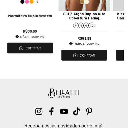
+2
Sutiã Alças Duplas Alta
Kit co
Marmiteira Dupla Vestem
Cobertura Hering
Unisse
Intimates
P
M
G
XG
R$39,90
R$37,91
com
Pix
R$89,99
R$85,49
com
Pix
COMPRAR
COMPRAR
Receba nossas novidades por e-mail